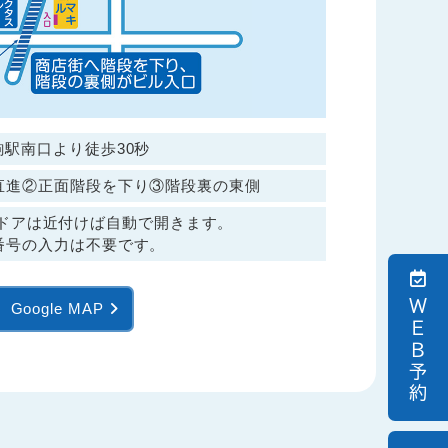
駒駅南口より徒歩30秒
直進②正面階段を下り③階段裏の東側
ドアは近付けば自動で開きます。
番号の入力は不要です。
できません。
し上げます。
ＷＥＢ予約
Google MAP