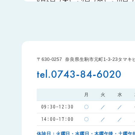
8月6日（木）・7日（金）・10日
8月6日（木）・7日（金）・10日（月）は
なお、お盆期間中は通常どおり診療いたしま
どうぞよろしくお願いいたします。
2026.02.03
お知らせ
〒630-0257
奈良県生駒市元町1-3-23タマキ
【お急ぎで受診を希望される方へ
tel.0743-84-6020
当院の予約がいっぱいの場合でも、当院より
副院長が診療を行っているクリニックですの
月
火
水
▼空き状況の確認・予約はこちら
WEB予約
（24時間受付）
こちら（CLINIC
〇
／
／
09:30-12:30
※オンラインで空きがない日でも、お電話で
〇
／
／
14:00-17:00
お電話での予約・お問い合わせ
0743-84-8
【診療時間】（当院の診療時間とは異なりま
休診日：火曜日・水曜日・木曜午後・土曜午