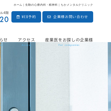
ホーム｜生駒の心療内科・精神科｜ちかメンタルクリニック
ビル4階
020
WEB予約
企業様お問い合わせ
らせ
アクセス
産業医をお探しの企業様
ws
Access
For companies