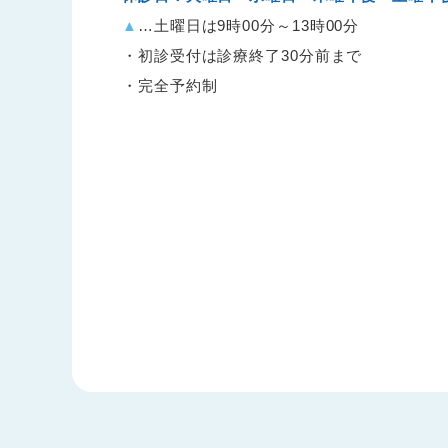
月・金： 9:30 – 12:30
▲
…土曜日は9時00分～13時00分
水・木： 9:00 – 13:00
・初診受付は診療終了30分前まで
・完全予約制
2025.12.12
お知らせ
初診予約についての重要なお知ら
現在、初診のご予約が大変取りづらい状況と
初めて受診される方（初診）につきましては
再診枠で初診の予約をされた場合、十分な診
当院に継続して通院されている患者様の診療
2025.09.19
お知らせ
今後の初診予約はオンラインのみ
当院では「電話がつながりにくい」とのご意