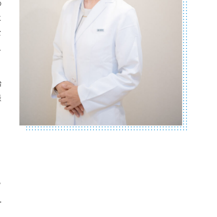
の
に
な
え
治
談
ク
子