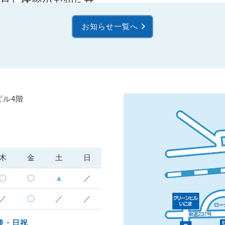
（月）休診のお知らせ
、休診とさせていただきます。
お知らせ一覧へ
す。
ビル4階
】
徒歩1分
の「生駒駅前こころのクリニック」で当日予約が可能な
で、安心してご受診いただけます。
木
金
土
日
S予約ページ）
〇
〇
▲
／
調整可能な枠がある場合がございます。
／
〇
／
／
973
（診療時間内にお問い合わせください）
す）
後・日祝