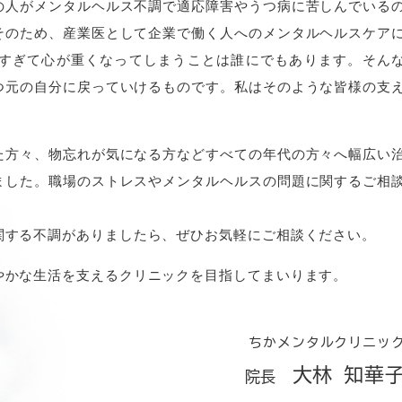
の人がメンタルヘルス不調で適応障害やうつ病に苦しんでいる
そのため、産業医として企業で働く人へのメンタルヘルスケア
すぎて心が重くなってしまうことは誰にでもあります。そん
検査(WAIS-IV)を行っています。
つ元の自分に戻っていけるものです。私はそのような皆様の支
開始します。
凸凹を知るための心理検査です。
た方々、物忘れが気になる方などすべての年代の方々へ幅広い
問合せ下さい。
ました。職場のストレスやメンタルヘルスの問題に関するご相
曜日午前
関する不調がありましたら、ぜひお気軽にご相談ください。
やかな生活を支えるクリニックを目指してまいります。
ります。）
説明いたします。
ちかメンタルクリニッ
大林 知華
院長
電話または来院
にて承ります。