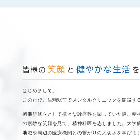
そのため、
今後の初診のご予約はオンライン
[ご予約はこちら]
お電話をいただいても初診の予約はお取りで
初診の枠は
2週間先まで
開けております。（例
なお、当日のキャンセルが発生した場合には
その際のみ、お電話での初診予約を承ります
患者様にはご不便をおかけいたしますが、円
笑顔
健やかな生活
皆様の
と
はじめまして。
2025.09.12
お知らせ
このたび、生駒駅前でメンタルクリニックを開設する
当院はコンサータの処方はできま
初期研修医として様々な診療科を回っていた際、精
当院はコンサータ登録医が不在のため、コン
の素敵な笑顔を見て、精神科医を志しました。大学
悪しからずご了承ください。
地域や周辺の医療機関との繋がりの大切さを学びま