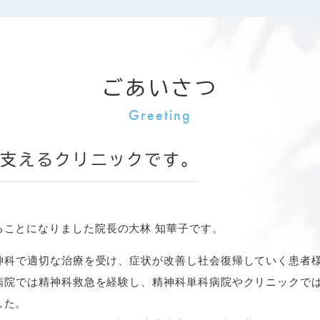
（クリニクス予約ページ）からのみ
とさせていただきます。
きませんので、必ずクリニクス予約よりご予約をお願い致しま
：11月17日の初診予約は11月3日から可能です）
ごあいさつ
、当院ホームページの「お知らせ」に掲載いたします。
。
滑な診療体制のためにご理解とご協力のほどよろしくお願い致
を支えるクリニックです。
ことになりました院長の大林 知華子です。
せん。
神科で適切な治療を受け、症状が改善し社会復帰していく患者
サータの処方はできません。
病院では精神科救急を経験し、精神科単科病院やクリニックで
した。