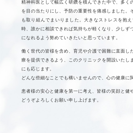
精神科医として幅広く研鑽を積んできた中で、多く
2025.03.04
お知らせ
を目の当たりにし、予防の重要性を痛感しました。
も取り組んでまいりました。大きなストレスを抱え
毎週木曜午前、臨床心理士による心理
時、誰かに相談できれば気持ちが軽くなり、少しず
WAIS-
IV（ウェクスラー成人知能検査）を
になれるよう努めていきたいと思っています。
WAIS-IVは、
知的能力のバランスや発達の
働く世代の皆様を含め、育児や介護で困難に直面し
ご自身の発達特性が気になる方は、ぜひお
療を提供できるよう、このクリニックを開設いたし
検査概要
にも応じます。
実施日：2025年4月3日(木)以降、毎週木
どんな些細なことでも構いませんので、心の健康に
所要時間：約2時間
対象年齢：16歳以上
患者様の安心と健康を第一に考え、皆様の笑顔と健
費用：22,000円（税込）（自費診療とな
どうぞよろしくお願い申し上げます。
結果説明：後日、臨床心理士より詳しくご
予約枠：完全予約制、1日1名まで
完全予約制となっております。 ご予約は、
お