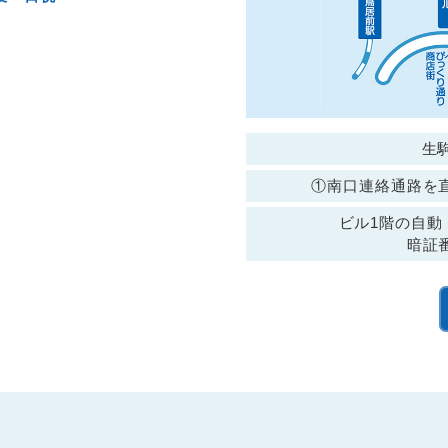
生
せ
①南口連絡通路を
なっており、ご不便をおかけしております。
ビル1階の自動
、必ず「初診予約」よりご予約をお願いいたします。
暗証
察時間を確保できないため、ご来院いただいても当日の診察は
時間を確保するためにも、皆さまのご理解とご協力をお願い申
となります。
見を多くいただいております。