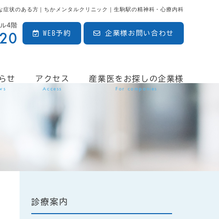
な症状のある方｜ちかメンタルクリニック｜生駒駅の精神科・心療内科
ビル4階
020
WEB予約
企業様お問い合わせ
らせ
アクセス
産業医をお探しの企業様
ws
Access
For companies
診療案内