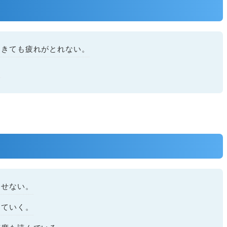
起きても疲れがとれない。
。
出せない。
っていく。